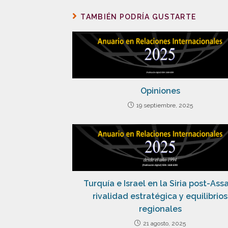
TAMBIÉN PODRÍA GUSTARTE
Opiniones
19 septiembre, 2025
Turquía e Israel en la Siria post-Ass
rivalidad estratégica y equilibrios
regionales
21 agosto, 2025