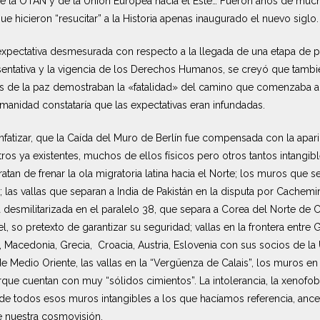
e la OTAN y de la Unión Europea hacia el Este… Fueron años de mucho 
e hicieron “resucitar” a la Historia apenas inaugurado el nuevo siglo.
expectativa desmesurada con respecto a la llegada de una etapa de
ntativa y la vigencia de los Derechos Humanos, se creyó que también
 de la paz demostraban la «fatalidad» del camino que comenzaba a t
anidad constataría que las expectativas eran infundadas.
 enfatizar, que la Caída del Muro de Berlín fue compensada con la ap
os ya existentes, muchos de ellos físicos pero otros tantos intangibl
atan de frenar la ola migratoria latina hacia el Norte; los muros que 
 las vallas que separan a India de Pakistán en la disputa por Cachemira
na desmilitarizada en el paralelo 38, que separa a Corea del Norte de 
l, so pretexto de garantizar su seguridad; vallas en la frontera entre G
, Macedonia, Grecia, Croacia, Austria, Eslovenia con sus socios de la 
 Medio Oriente, las vallas en la “Vergüenza de Calais”, los muros e
e cuentan con muy “sólidos cimientos”. La intolerancia, la xenofobia
a de todos esos muros intangibles a los que hacíamos referencia, ances
 nuestra cosmovisión.