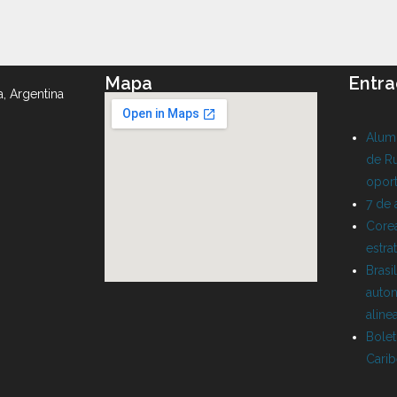
Mapa
Entra
a, Argentina
Alumn
de Ru
oport
7 de
Corea
estra
Brasi
auton
aline
Bolet
Cari