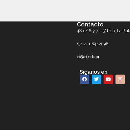
Contacto
48 e/ 6 y 7 – 5° Piso, La Plat
+54 221 6442096
iri@iri.edu.ar
Siganos en: