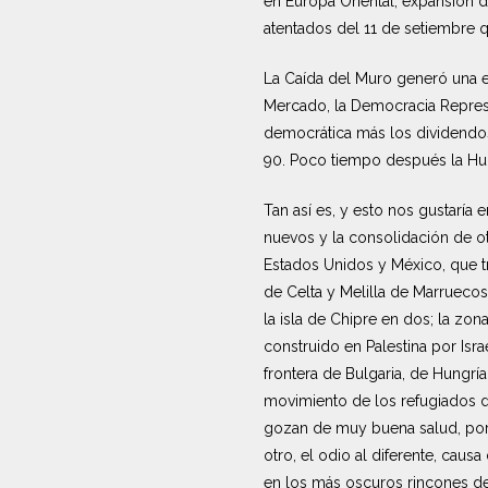
en Europa Oriental, expansión d
atentados del 11 de setiembre qu
La Caída del Muro generó una 
Mercado, la Democracia Represe
democrática más los dividendos
90. Poco tiempo después la Hum
Tan así es, y esto nos gustaría
nuevos y la consolidación de otr
Estados Unidos y México, que tr
de Celta y Melilla de Marruecos;
la isla de Chipre en dos; la zo
construido en Palestina por Israe
frontera de Bulgaria, de Hungría
movimiento de los refugiados de
gozan de muy buena salud, porqu
otro, el odio al diferente, caus
en los más oscuros rincones de