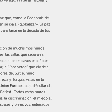
vértigo: Fin de la Historia, y
 paz que, como la Economía de
 se iba a «globalizar». La paz
ransitarse en la década de los
arición de muchísimos muros
es: las vallas que separan a
separan los enclaves españoles
; la “línea verde” que divide a
Corea del Sur; el muro
recia y Turquía, vallas en la
Unión Europea para dificultar el
n Belfast… Todos estos muros
, la discriminación, el miedo al
trales y primitivos, enterrados