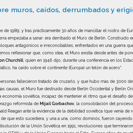
re muros, caídos, derrumbados y erig
 de 1989, y tras prácticamente 30 años de mancillar el rostro de Eur
rra empezaba a sanar: era derribado el Muro de Berlín. Construido e
oques antagónicos e irreconciliables, enfrentados en una guerra que
emos reflexionar que, como idea, el Muro existía desde antes de poner
on Churchill
, quien en 1946 dijo, durante una conferencia en los Esta
driático, ha caído sobre el continente (Europa) un telón de acero”.
ersonas fallecieron tratado de cruzarlo, y que hubo más de 3000 dete
as causas, el Muro fue destruido desde Berlín Occidental y Berlín Ori
 economía soviética, incapaz de mantener el ritmo que el desafío de
derazgo reformista de
Mijaíl Gorbachov
, la consolidación del proceso
nald Reagan ante la evidencia de la debilidad soviética (que venía de r
 de que esto sucediera, y una a una, como dominós, fueron cayendo l
disolución de la Unión Soviética en 1991, revoluciones que terminar