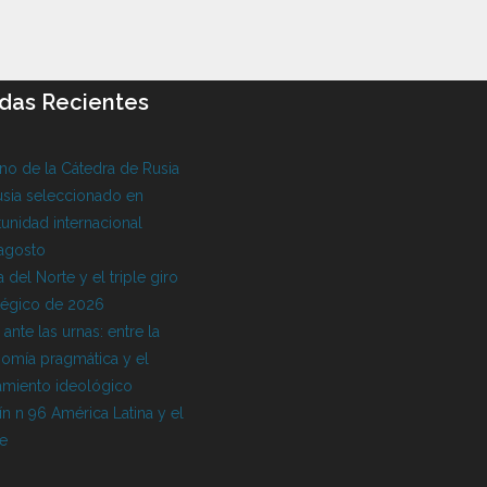
das Recientes
o de la Cátedra de Rusia
sia seleccionado en
unidad internacional
 agosto
 del Norte y el triple giro
tégico de 2026
l ante las urnas: entre la
omía pragmática y el
amiento ideológico
ín n 96 América Latina y el
be