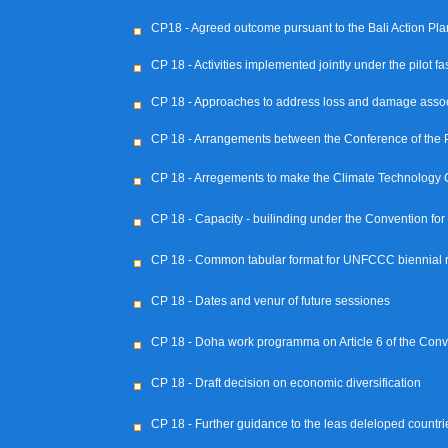
CP18 - Agreed outcome pursuant to the Bali Action Pla
CP 18 - Activities implemented jointly under the pilot fa
CP 18 - Approaches to address loss and damage assoc
CP 18 - Arrangements between the Conference of the 
CP 18 - Arregements to make the Climate Technology C
CP 18 - Capacity - builinding under the Convention for 
CP 18 - Common tabular format for UNFCCC biennial re
CP 18 - Dates and venur of future sessiones
CP 18 - Doha work programma on Article 6 of the Conv
CP 18 - Draft decision on economic diversification
CP 18 - Further guidance to the leas deleloped countri