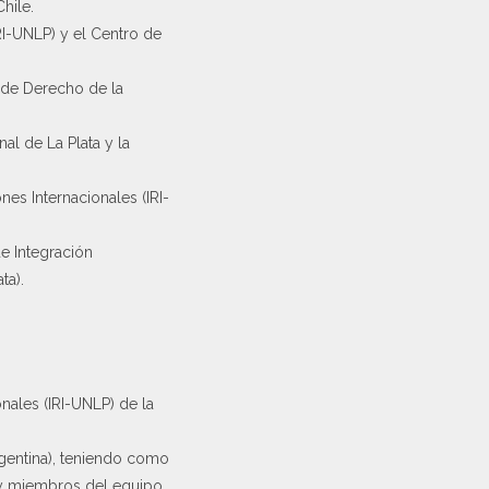
hile.
IRI-UNLP) y el Centro de
d de Derecho de la
al de La Plata y la
es Internacionales (IRI-
e Integración
ta).
nales (IRI-UNLP) de la
rgentina), teniendo como
 y miembros del equipo