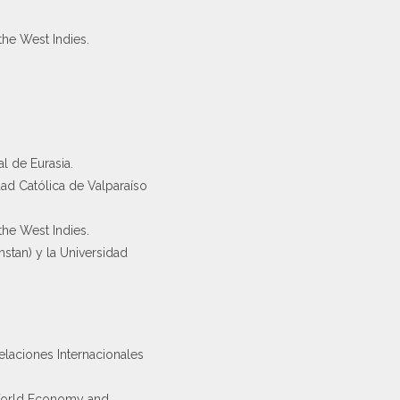
the West Indies.
l de Eurasia.
dad Católica de Valparaíso
the West Indies.
stan) y la Universidad
laciones Internacionales
 World Economy and