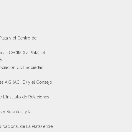
Plata y el Centro de
as CECIM (La Plata), el
).
ociación Civil Sociedad
les A.G (ACHEI) y el Consejo
 L´Instituto de Relaciones
 y Sociales) y la
 Nacional de La Plata) entre