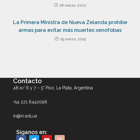
28 marzo, 2022
La Primera Ministra de Nueva Zelanda prohíbe
armas para evitar más muertes xenófobas
29 marzo, 2019
Contacto
48 e/ 6 y 7 – 5° Piso, La Plata, Argentina
+54 221 6442096
iri@iri.edu.ar
Siganos en: