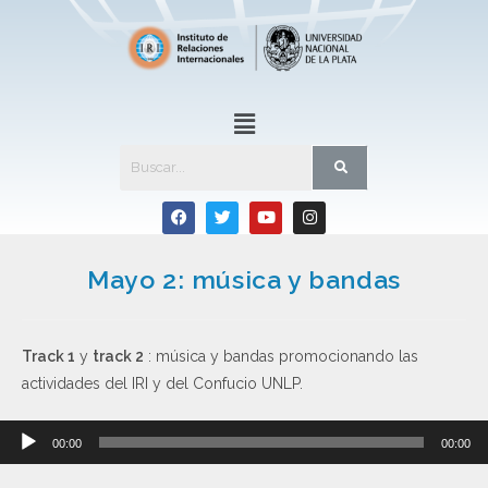
Mayo 2: música y bandas
Track 1
y
track 2
: música y bandas promocionando las
actividades del IRI y del Confucio UNLP.
Reproductor
00:00
00:00
de
audio