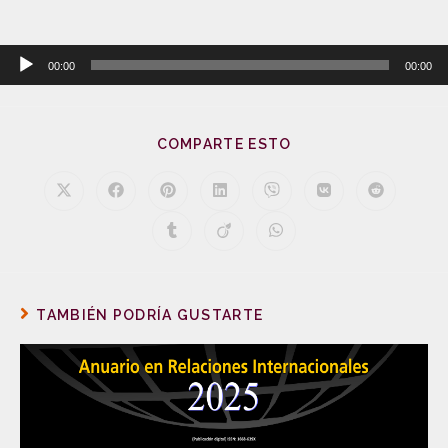
Reproductor
00:00
00:00
de
audio
COMPARTE ESTO
TAMBIÉN PODRÍA GUSTARTE