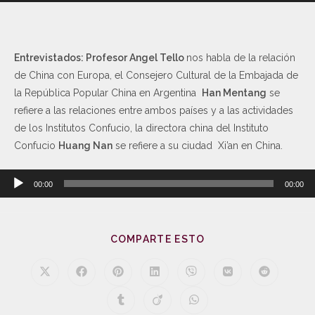
audio
Entrevistados: Profesor Angel Tello
nos habla de la relación
de China con Europa, el Consejero Cultural de la Embajada de
la República Popular China en Argentina
Han Mentang
se
refiere a las relaciones entre ambos países y a las actividades
de los Institutos Confucio, la directora china del Instituto
Confucio
Huang Nan
se refiere a su ciudad Xi’an en China.
Reproductor
00:00
00:00
de
audio
COMPARTE ESTO