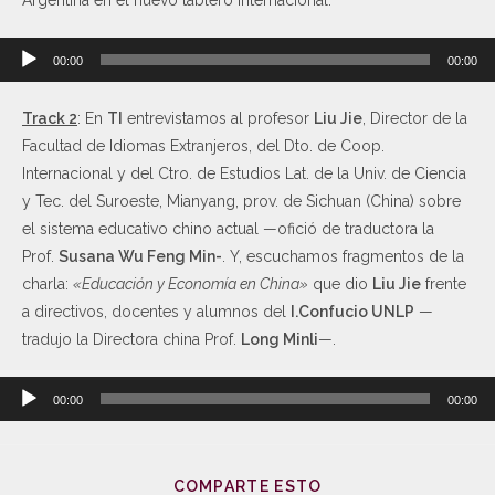
Argentina en el nuevo tablero internacional.
Reproductor
00:00
00:00
de
audio
Track 2
: En
TI
entrevistamos al profesor
Liu Jie
, Director de la
Facultad de Idiomas Extranjeros, del Dto. de Coop.
Internacional y del Ctro. de Estudios Lat. de la Univ. de Ciencia
y Tec. del Suroeste, Mianyang, prov. de Sichuan (China) sobre
el sistema educativo chino actual —ofició de traductora la
Prof.
Susana Wu Feng Min-
. Y, escuchamos fragmentos de la
charla:
«Educación y Economía en China»
que dio
Liu Jie
frente
a directivos, docentes y alumnos del
I.Confucio UNLP
—
tradujo la Directora china Prof.
Long Minli
—.
Reproductor
00:00
00:00
de
audio
COMPARTE ESTO