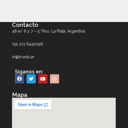
Contacto
48 e/ 6 y 7 – 5° Piso, La Plata, Argentina
+54 221 6442096
iri@iri.edu.ar
Siganos en:
Mapa