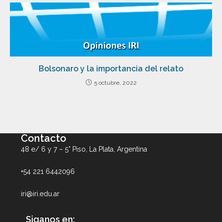
Bolsonaro y la importancia del relato
5 octubre, 2022
Contacto
48 e/ 6 y 7 – 5° Piso, La Plata, Argentina
+54 221 6442096
iri@iri.edu.ar
Siganos en: