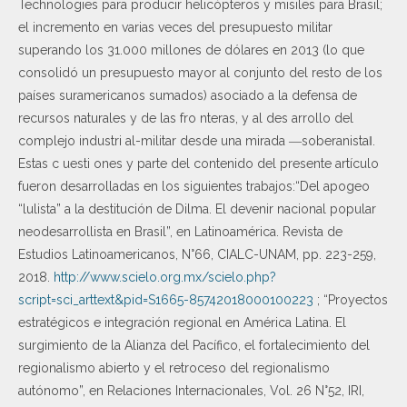
Technologies para producir helicópteros y misiles para Brasil;
el incremento en varias veces del presupuesto militar
superando los 31.000 millones de dólares en 2013 (lo que
consolidó un presupuesto mayor al conjunto del resto de los
países suramericanos sumados) asociado a la defensa de
recursos naturales y de las fro nteras, y al des arrollo del
complejo industri al-militar desde una mirada ―soberanista‖.
Estas c uesti ones y parte del contenido del presente artículo
fueron desarrolladas en los siguientes trabajos:“Del apogeo
“lulista” a la destitución de Dilma. El devenir nacional popular
neodesarrollista en Brasil”, en Latinoamérica. Revista de
Estudios Latinoamericanos, N°66, CIALC-UNAM, pp. 223-259,
2018.
http://www.scielo.org.mx/scielo.php?
script=sci_arttext&pid=S1665-85742018000100223
; “Proyectos
estratégicos e integración regional en América Latina. El
surgimiento de la Alianza del Pacífico, el fortalecimiento del
regionalismo abierto y el retroceso del regionalismo
autónomo”, en Relaciones Internacionales, Vol. 26 N°52, IRI,