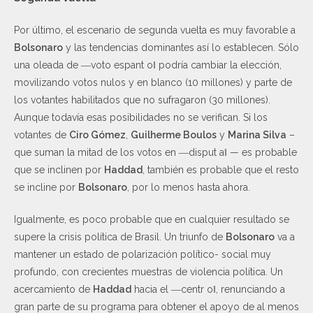
Por último, el escenario de segunda vuelta es muy favorable a
Bolsonaro
y las tendencias dominantes así lo establecen. Sólo
una oleada de ―voto espant o‖ podría cambiar la elección,
movilizando votos nulos y en blanco (10 millones) y parte de
los votantes habilitados que no sufragaron (30 millones).
Aunque todavía esas posibilidades no se verifican. Si los
votantes de
Ciro Gómez
,
Guilherme Boulos
y
Marina Silva
–
que suman la mitad de los votos en ―disput a‖ — es probable
que se inclinen por
Haddad
, también es probable que el resto
se incline por
Bolsonaro
, por lo menos hasta ahora.
Igualmente, es poco probable que en cualquier resultado se
supere la crisis política de Brasil. Un triunfo de
Bolsonaro
va a
mantener un estado de polarización político- social muy
profundo, con crecientes muestras de violencia política. Un
acercamiento de
Haddad
hacia el ―centr o‖, renunciando a
gran parte de su programa para obtener el apoyo de al menos