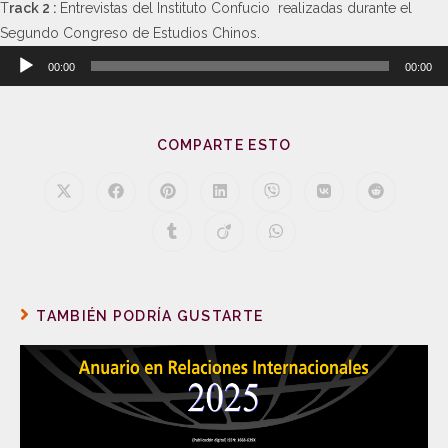
T
rack 2 :
Entrevistas del Instituto Confucio realizadas durante el
Segundo Congreso de Estudios Chinos.
Reproductor
00:00
00:00
de
audio
COMPARTE ESTO
TAMBIÉN PODRÍA GUSTARTE