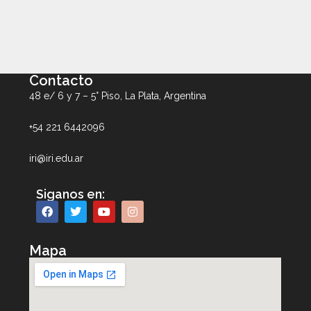
Contacto
48 e/ 6 y 7 – 5° Piso, La Plata, Argentina
+54 221 6442096
iri@iri.edu.ar
Siganos en:
Mapa