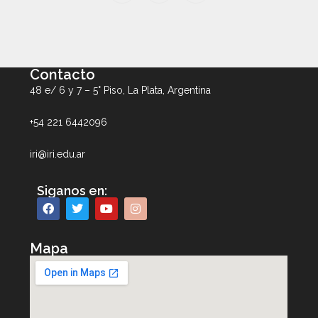
Contacto
48 e/ 6 y 7 – 5° Piso, La Plata, Argentina
+54 221 6442096
iri@iri.edu.ar
Siganos en:
Mapa