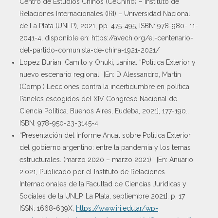
Centro de Estudios Chinos (CeChino) – Instituto de
Relaciones Internacionales (IRI) – Universidad Nacional
de La Plata (UNLP), 2021, pp. 475-495, ISBN: 978-980- 11-
2041-4, disponible en: https://avech.org/el-centenario-
del-partido-comunista-de-china-1921-2021/
Lopez Burian, Camilo y Onuki, Janina. “Política Exterior y
nuevo escenario regional” [En: D Alessandro, Martín
(Comp.) Lecciones contra la incertidumbre en política.
Paneles escogidos del XIV Congreso Nacional de
Ciencia Política. Buenos Aires, Eudeba, 2021], 177-190.,
ISBN: 978-950-23-3145-4
“Presentación del Informe Anual sobre Política Exterior
del gobierno argentino: entre la pandemia y los temas
estructurales. (marzo 2020 – marzo 2021)”. [En: Anuario
2.021, Publicado por el Instituto de Relaciones
Internacionales de la Facultad de Ciencias Jurídicas y
Sociales de la UNLP, La Plata, septiembre 2021]. p. 17
ISSN: 1668-639X,
https://www.iri.edu.ar/wp-