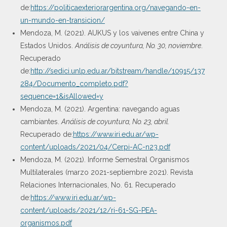
de:
https://politicaexteriorargentina.org/navegando-en-
un-mundo-en-transicion/
Mendoza, M. (2021). AUKUS y los vaivenes entre China y
Estados Unidos.
Análisis de coyuntura, No. 30, noviembre
.
Recuperado
de:
http://sedici.unlp.edu.ar/bitstream/handle/10915/137
284/Documento_completo.pdf?
sequence=1&isAllowed=y
Mendoza, M. (2021). Argentina: navegando aguas
cambiantes.
Análisis de coyuntura, No. 23, abril.
Recuperado de:
https://www.iri.edu.ar/wp-
content/uploads/2021/04/Cerpi-AC-n23.pdf
Mendoza, M. (2021). Informe Semestral Organismos
Multilaterales (marzo 2021-septiembre 2021). Revista
Relaciones Internacionales, No. 61. Recuperado
de:
https://www.iri.edu.ar/wp-
content/uploads/2021/12/ri-61-SG-PEA-
organismos.pdf