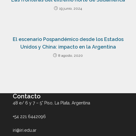
19 junio, 2024
El escenario Pospandémico desde los Estados
Unidos y China: impacto en la Argentina
8 agosto, 2020
Contacto
48 e/ 6 y 7 – 5° Piso, La Plata, Argentina
+54 221 6442096
iri@iri.edu.ar