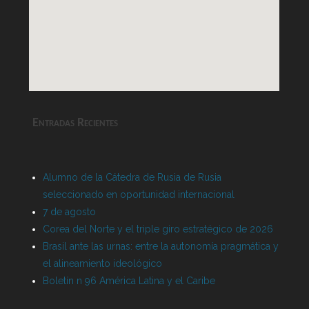
Entradas Recientes
Alumno de la Cátedra de Rusia de Rusia
seleccionado en oportunidad internacional
7 de agosto
Corea del Norte y el triple giro estratégico de 2026
Brasil ante las urnas: entre la autonomía pragmática y
el alineamiento ideológico
Boletín n 96 América Latina y el Caribe