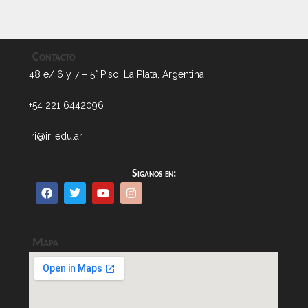
Contacto
48 e/ 6 y 7 – 5° Piso, La Plata, Argentina
+54 221 6442096
iri@iri.edu.ar
Siganos en:
Mapa