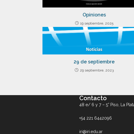
Opiniones
19 septiembre, 2025
29 de septiembre
29 septiembre, 2023
Contacto
48 e/ 6 y 7 – 5° Piso, La Plat
+54 221 6442096
iri@iri.edu.ar