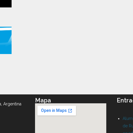
Mapa
Entra
a, Argentina
Alumn
de Ru