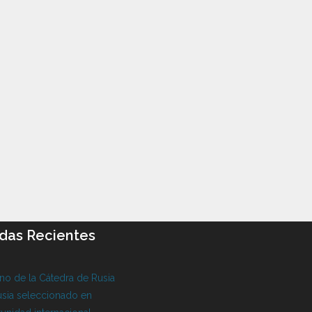
das Recientes
o de la Cátedra de Rusia
sia seleccionado en