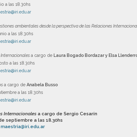
nio a las 18.30hs
estria@iri.edu.ar
uestiones ambientales desde la perspectiva de las Relaciones Internacion
unio a las 18.30hs
estria@iri.edu.ar
 Internacionales
a cargo de
Laura Bogado Bordazar y Elsa Llenderr
osto a las 18.30hs
estria@iri.edu.ar
dos
a cargo de
Anabela Busso
ptiembre a las 18.30hs
estria@iri.edu.ar
es Internacionales
a cargo de
Sergio Cesarín
 de septiembre a las 18.30hs
A
maestria@iri.edu.ar