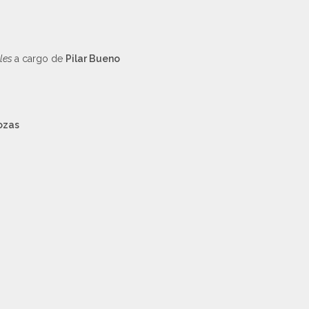
ales
a cargo de
Pilar Bueno
ozas