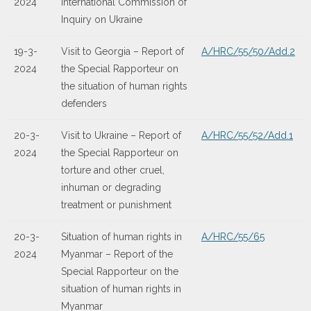
2024
International Commission of
Inquiry on Ukraine
19-3-
Visit to Georgia – Report of
A/HRC/55/50/Add.2
2024
the Special Rapporteur on
the situation of human rights
defenders
20-3-
Visit to Ukraine – Report of
A/HRC/55/52/Add.1
2024
the Special Rapporteur on
torture and other cruel,
inhuman or degrading
treatment or punishment
20-3-
Situation of human rights in
A/HRC/55/65
2024
Myanmar – Report of the
Special Rapporteur on the
situation of human rights in
Myanmar