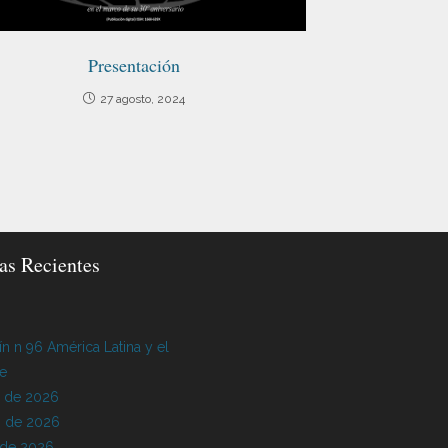
Presentación
27 agosto, 2024
as Recientes
ín n 96 América Latina y el
be
o de 2026
 de 2026
 de 2026