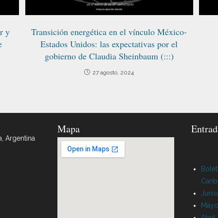
r y
Transición energética en el vínculo México-
e
Estados Unidos: las expectativas por el
gobierno de Claudia Sheinbaum (:::)
27 agosto, 2024
Mapa
Entrad
a, Argentina
Bolet
Cari
Juni
Mayo
Abril