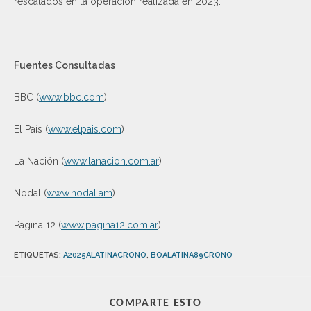
rescatados en la operación realizada en 2023.
Fuentes Consultadas
BBC (
www.bbc.com
)
El País (
www.elpais.com
)
La Nación (
www.lanacion.com.ar
)
Nodal (
www.nodal.am
)
Página 12 (
www.pagina12.com.ar
)
ETIQUETAS
:
A2025ALATINACRONO
,
BOALATINA89CRONO
COMPARTE ESTO