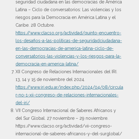
seguridad ciudadana en las democracias de América
Latina – Ciclo de conversatorios: Las violencias y los
riesgos para la Democracia en América Latina y el
Caribe. 28 Octubre.
https://www.clacso.org/actividad/quinto-encuentro-
los-desafios-a-las-politicas-de-seguridadciudadana-
en-las-democracias-de-america-latina-ciclo-de-
conversatorios-las-violencias-y-los-riesgos-para-la-
democracia-en-america-latina/
XII Congreso de Relaciones Internacionales del IRI.
13, 14 y 15 de noviembre del 2024.
https://www.iri.edu.ar/index.php/2024/04/08/circula
r-no-1-xii-congreso-de-relaciones-internacionales-
del-iri/
VII Congreso Internacional de Saberes Africanos y
del Sur Global. 27 noviembre – 29 noviembre.
https://www.clacso.org/actividad/vii-congreso-
internacional-de-saberes-africanos-y-del-surglobal/