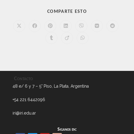
COMPARTE ESTO
Contacto
48 e/ 6 y 7 – 5° Piso, La Plata, Argentina
+54 221 6442096
iri@iri.edu.ar
Siganos en: