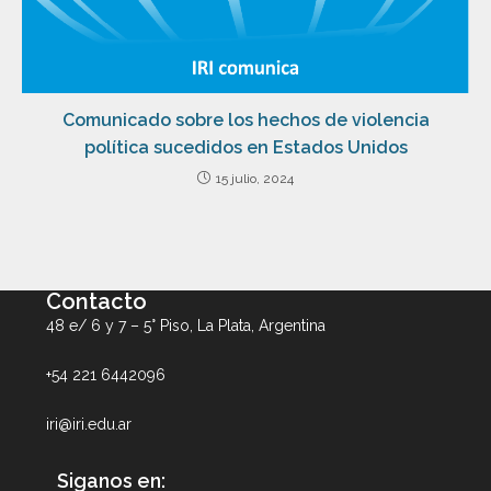
Comunicado sobre los hechos de violencia
política sucedidos en Estados Unidos
15 julio, 2024
Contacto
48 e/ 6 y 7 – 5° Piso, La Plata, Argentina
+54 221 6442096
iri@iri.edu.ar
Siganos en: