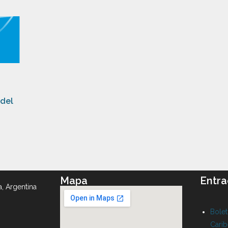
 del
Mapa
Entra
a, Argentina
Bolet
Cari