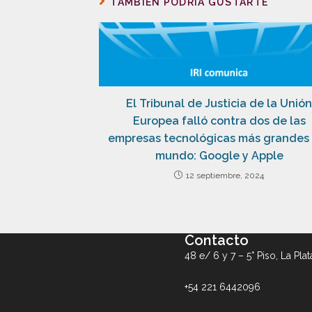
TAMBIÉN PODRÍA GUSTARTE
El Tribunal de Justicia de la Unión
Europea falló contra dos de las
empresas tecnológicas más grandes
mundo: Google y Apple
12 septiembre, 2024
Contacto
48 e/ 6 y 7 – 5° Piso, La Plat
+54 221 6442096