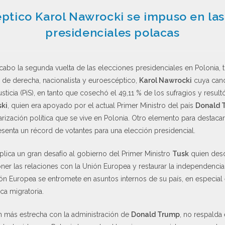
éptico Karol Nawrocki se impuso en las
presidenciales polacas
 cabo la segunda vuelta de las elecciones presidenciales en Polonia, 
 de derecha, nacionalista y euroescéptico,
Karol Nawrocki
cuya cand
sticia (PiS), en tanto que cosechó el 49,11 % de los sufragios y result
ski
, quien era apoyado por el actual Primer Ministro del país
Donald 
rización política que se vive en Polonia. Otro elemento para destacar
senta un récord de votantes para una elección presidencial.
lica un gran desafío al gobierno del Primer Ministro
Tusk
quien desd
r las relaciones con la Unión Europea y restaurar la independencia j
ón Europea se entromete en asuntos internos de su país, en especial
ica migratoria.
 más estrecha con la administración de
Donald Trump
, no respalda 