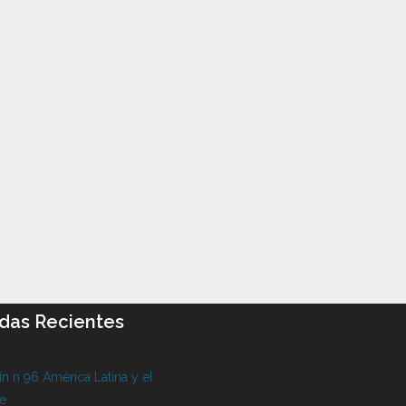
das Recientes
ín n 96 América Latina y el
be