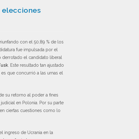
 elecciones
triunfando con el 50,89 % de los
idatura fue impulsada por el
ó derrotado el candidato liberal
Tusk
. Este resultado tan ajustado
 es que concurrió a las urnas el
e su retorno al poder a fines
udicial en Polonia. Por su parte
 en ciertas cuestiones como lo
el ingreso de Ucrania en la