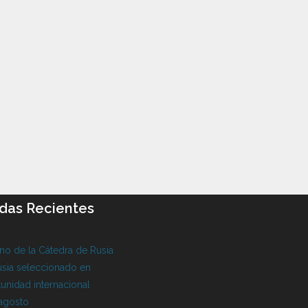
das Recientes
o de la Cátedra de Rusia
sia seleccionado en
unidad internacional
 agosto