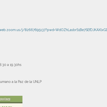
02web.zoom.us/j/82667695137?pwd=WdOZhLasbrS1Be7SEfDJKAXlxG
.30 a 19.30hs
Humano a la Paz de la UNLP