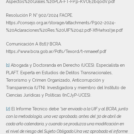
Aspectos%20Grales.%20PLA-FT-FP.p-KVOEzbqodV.pdf
Resolución P. N° 902/2024 FACPE.
https://consejo.org.ar/storage/attachments/P.902-2024-
%20Aclaraciones%20Res.%20UIF%2042.pdf-XfHwhxsI3e.pdf
Comunicación A 8167 BCRA.
https://www.bcra.gob.ar/Pdfs/Texord/t-nmaeef.pdf
[1]
Abogada y Doctoranda en Derecho (UCES). Especialista en
PLAFT. Experta en Estudios de Delitos Transnacionales,
Terrorismo y Crimen Organizado, Anticorrupción y
Transparencia (UTN). Investigadora y miembro del Instituto de
Ciencias Jurídicas y Políticas (InCJyP-UCES).
[2]
El Informe Técnico debe
“ser enviado a la UIF y al BCRA, junto
con la metodología, una vez aprobado, antes del 30 de abril de
cada año calendario, y cuando se produzca una modificación en
el nivel de riesgo del Sujeto Obligado.Una vez aprobado el informe