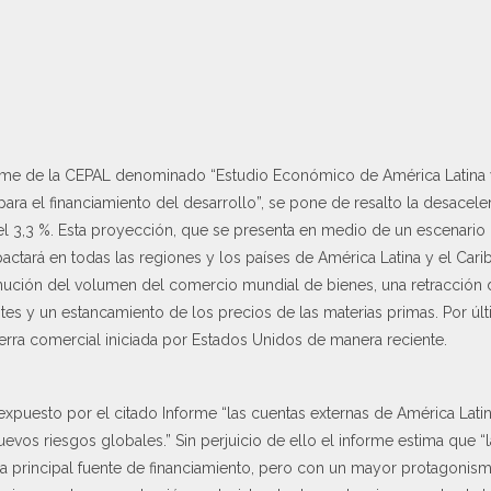
rme de la CEPAL denominado “Estudio Económico de América Latina y
ara el financiamiento del desarrollo”, se pone de resalto la desacele
el 3,3 %. Esta proyección, que se presenta en medio de un escenario
pactará en todas las regiones y los países de América Latina y el Cari
nución del volumen del comercio mundial de bienes, una retracción de
s y un estancamiento de los precios de las materias primas. Por últi
uerra comercial iniciada por Estados Unidos de manera reciente.
 expuesto por el citado Informe “las cuentas externas de América Latin
vos riesgos globales.” Sin perjuicio de ello el informe estima que “la
la principal fuente de financiamiento, pero con un mayor protagonism