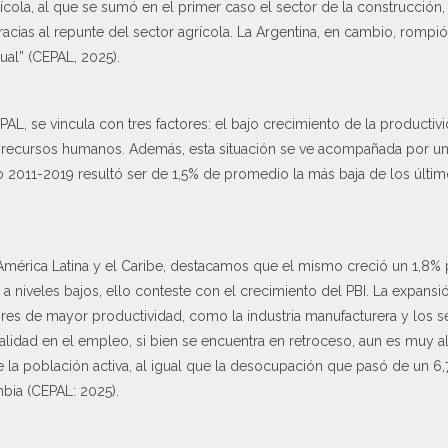
ícola, al que se sumó en el primer caso el sector de la construcción,
acias al repunte del sector agrícola. La Argentina, en cambio, rompió
ual” (CEPAL, 2025).
PAL, se vincula con tres factores: el bajo crecimiento de la productivid
os recursos humanos. Además, esta situación se ve acompañada por u
 2011-2019 resultó ser de 1,5% de promedio la más baja de los últi
América Latina y el Caribe, destacamos que el mismo creció un 1,8
 a niveles bajos, ello conteste con el crecimiento del PBI. La expan
res de mayor productividad, como la industria manufacturera y los ser
malidad en el empleo, si bien se encuentra en retroceso, aun es muy al
 la población activa, al igual que la desocupación que pasó de un 6
mbia (CEPAL: 2025).