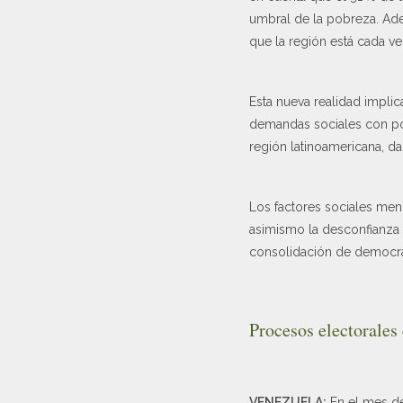
umbral de la pobreza. Ad
que la región está cada v
Esta nueva realidad impli
demandas sociales con polí
región latinoamericana, da
Los factores sociales men
asimismo la desconfianza e
consolidación de democrac
Procesos electorales
VENEZUELA:
En el mes de