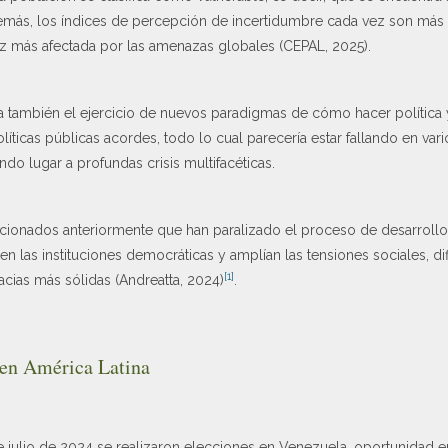
emás, los índices de percepción de incertidumbre cada vez son más
ez más afectada por las amenazas globales (CEPAL, 2025).
ca también el ejercicio de nuevos paradigmas de cómo hacer política
ticas públicas acordes, todo lo cual parecería estar fallando en var
ndo lugar a profundas crisis multifacéticas.
cionados anteriormente que han paralizado el proceso de desarrollo 
n las instituciones democráticas y amplían las tensiones sociales, dif
[1]
ias más sólidas (Andreatta, 2024)
.
 en América Latina
 julio de 2024 se realizaron elecciones en Venezuela, oportunidad en