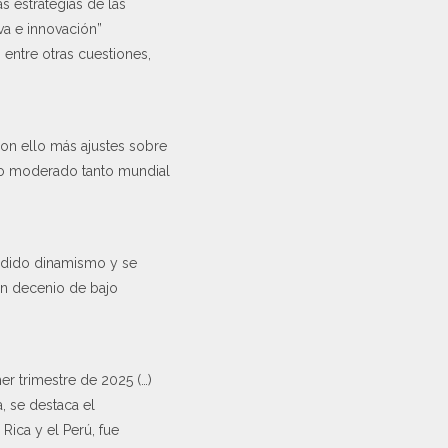
s estrategias de las
va e innovación”
entre otras cuestiones,
on ello más ajustes sobre
nto moderado tanto mundial
erdido dinamismo y se
 un decenio de bajo
r trimestre de 2025 (…)
, se destaca el
Rica y el Perú, fue