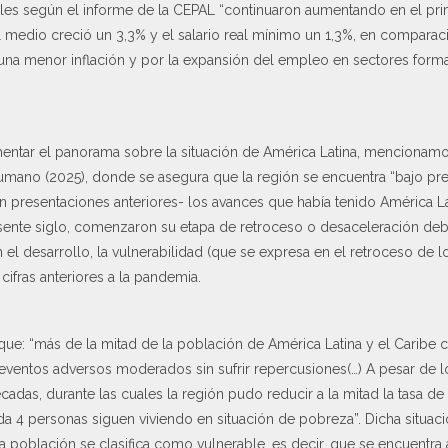
eales según el informe de la CEPAL “continuaron aumentando en el pri
al medio creció un 3,3% y el salario real mínimo un 1,3%, en comparac
una menor inflación y por la expansión del empleo en sectores for
ntar el panorama sobre la situación de América Latina, mencionamos
mano (2025), donde se asegura que la región se encuentra “bajo pr
n presentaciones anteriores- los avances que había tenido América La
ente siglo, comenzaron su etapa de retroceso o desaceleración debi
 el desarrollo, la vulnerabilidad (que se expresa en el retroceso de l
cifras anteriores a la pandemia.
a que: “más de la mitad de la población de América Latina y el Carib
eventos adversos moderados sin sufrir repercusiones(…) A pesar de 
cadas, durante las cuales la región pudo reducir a la mitad la tasa de
 4 personas siguen viviendo en situación de pobreza”. Dicha situaci
la población se clasifica como vulnerable, es decir, que se encuentr