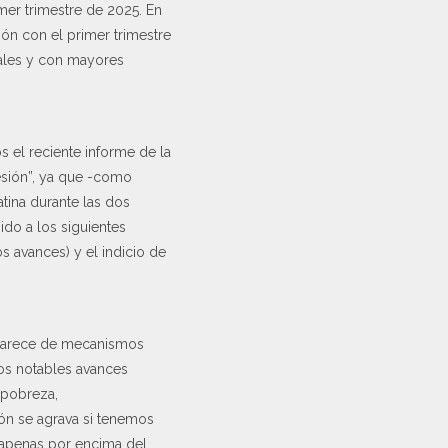
mer trimestre de 2025. En
ión con el primer trimestre
males y con mayores
 el reciente informe de la
esión”, ya que -como
tina durante las dos
do a los siguientes
os avances) y el indicio de
e carece de mecanismos
los notables avances
 pobreza,
ón se agrava si tenemos
a apenas por encima del