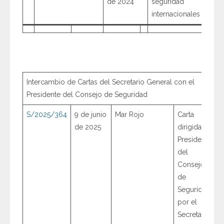
de 2024
seguridad
internacionales
Intercambio de Cartas del Secretario General con el
Presidente del Consejo de Seguridad
S/2025/364
9 de junio
Mar Rojo
Carta
de 2025
dirigida a la
Presidencia
del
Consejo
de
Seguridad
por el
Secretario