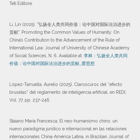
Teti Editore.
Li, Lin (2025). “弘扬全人类共同价值：论中国对国际法治进步的
贡献”. Promoting the Common Values of Humanity: On
China’s Contribution to the Advancement of the Rule of
International Law. Journal of University of Chinese Academy
of Social Sciences, N. 6. Available at:
李林：弘扬全人类共同
价值：论中国对国际法治进步的贡献_爱思想
López-Tarruella, Aurelio (2025). Claroscuros del “efecto
bruselas” del reglamento de inteligencia artificial, en REDI,
Vol. 77, pp. 237-246.
Staiano María Francesca, El neo-humanismo chino: un
nuevo paradigma jurídico e internacional en las relaciones
internacionales China-América Latina, in Brazilian Journal of