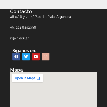
Contacto
48 e/ 6 y 7 – 5° Piso, La Plata, Argentina
+54 221 6442096
iri@iri.edu.ar
Siganos en:
Mapa