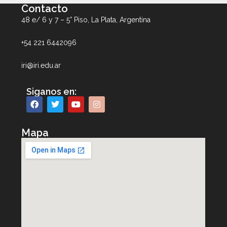
Contacto
48 e/ 6 y 7 – 5° Piso, La Plata, Argentina
+54 221 6442096
iri@iri.edu.ar
Siganos en:
Mapa