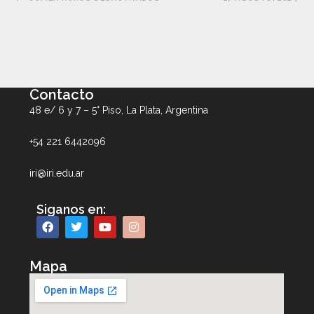
Contacto
48 e/ 6 y 7 – 5° Piso, La Plata, Argentina
+54 221 6442096
iri@iri.edu.ar
Siganos en:
Mapa