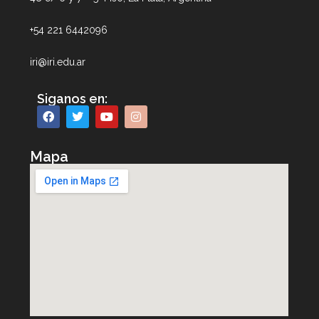
+54 221 6442096
iri@iri.edu.ar
Siganos en:
Mapa