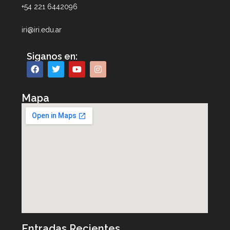
+54 221 6442096
iri@iri.edu.ar
Siganos en:
Mapa
Entradas Recientes