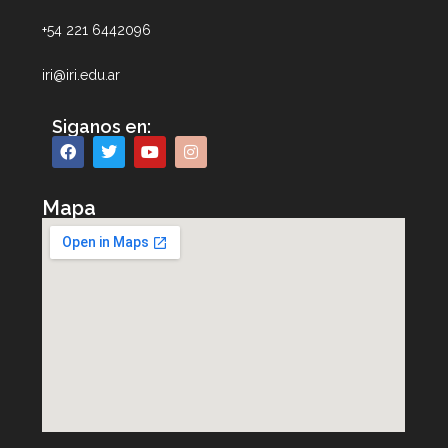
+54 221 6442096
iri@iri.edu.ar
Siganos en:
Mapa