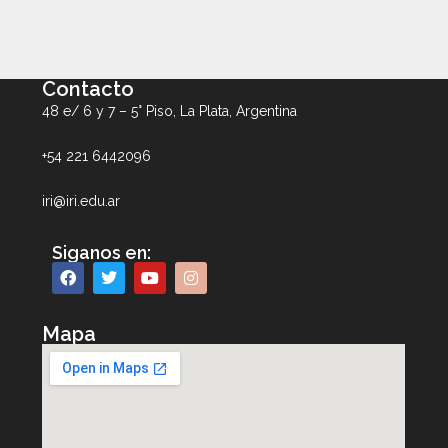
Contacto
48 e/ 6 y 7 – 5° Piso, La Plata, Argentina
+54 221 6442096
iri@iri.edu.ar
Siganos en:
Mapa