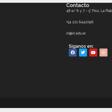
Contacto
48 e/ 6 y 7 – 5° Piso, La Plat
+54 221 6442096
iri@iri.edu.ar
Siganos en: