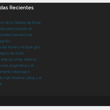
das Recientes
o de la Cátedra de Rusia
sia seleccionado en
unidad internacional
 agosto
 del Norte y el triple giro
tégico de 2026
l ante las urnas: entre la
omía pragmática y el
amiento ideológico
ín n 96 América Latina y el
be