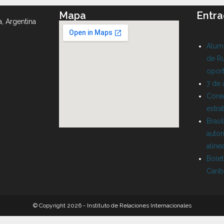
Mapa
Entra
a, Argentina
Alumn
de Ru
oport
7 de
Corea
estra
Brasi
auton
aline
Bolet
Cari
© Copyright 2026 - Instituto de Relaciones Internacionales