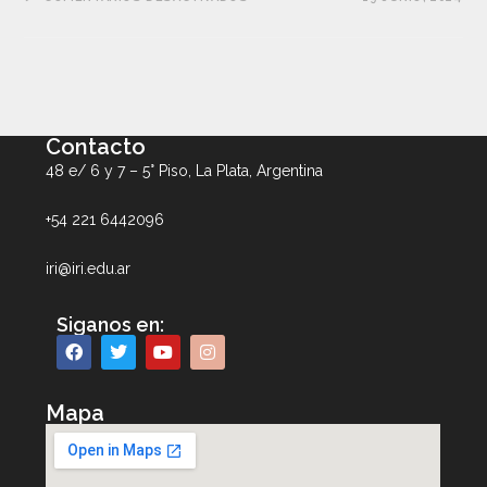
Contacto
48 e/ 6 y 7 – 5° Piso, La Plata, Argentina
+54 221 6442096
iri@iri.edu.ar
Siganos en:
Mapa