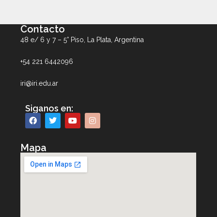
Contacto
48 e/ 6 y 7 – 5° Piso, La Plata, Argentina
+54 221 6442096
iri@iri.edu.ar
Siganos en:
Mapa