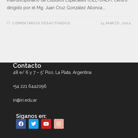
Interdisciplinario de Estudios Espaciales (CIEE-UNLP), Centro
dirigido por el Mg. Juan Cruz González Allonca.…
COMENTARIOS DESACTIVADOS
15 MARZO, 2024
Contacto
48 e/ 6 y 7 – 5° Piso, La Plata, Argentina
+54 221 6442096
iri@iri.edu.ar
Siganos en: