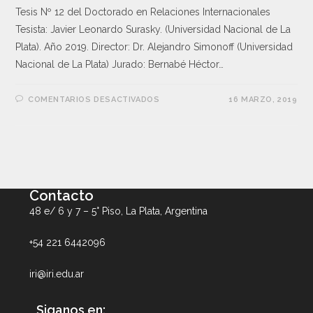
Tesis Nº 12 del Doctorado en Relaciones Internacionales
Tesista: Javier Leonardo Surasky. (Universidad Nacional de La
Plata). Año 2019. Director: Dr. Alejandro Simonoff (Universidad
Nacional de La Plata) Jurado: Bernabé Héctor…
COMENTARIOS DESACTIVADOS
16 MARZO, 2019
Contacto
48 e/ 6 y 7 – 5° Piso, La Plata, Argentina
+54 221 6442096
iri@iri.edu.ar
Siganos en: