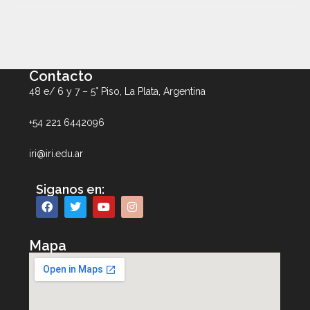
Contacto
48 e/ 6 y 7 – 5° Piso, La Plata, Argentina
+54 221 6442096
iri@iri.edu.ar
Siganos en:
Mapa