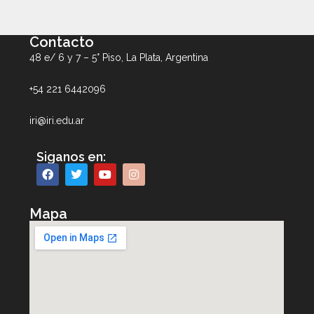
Contacto
48 e/ 6 y 7 – 5° Piso, La Plata, Argentina
+54 221 6442096
iri@iri.edu.ar
Siganos en:
Mapa