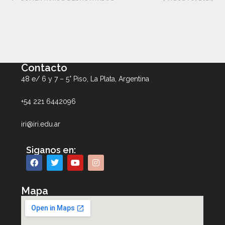
Contacto
48 e/ 6 y 7 – 5° Piso, La Plata, Argentina
+54 221 6442096
iri@iri.edu.ar
Siganos en:
Mapa