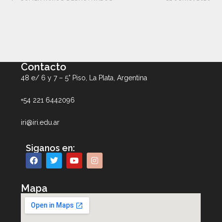
Contacto
48 e/ 6 y 7 – 5° Piso, La Plata, Argentina
+54 221 6442096
iri@iri.edu.ar
Siganos en:
Mapa