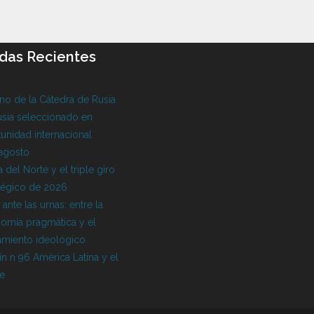
das Recientes
o de la Cátedra de Rusia
sia seleccionado en
unidad internacional
 agosto
 del Norte y el triple giro
tégico de 2026
l ante las urnas: entre la
omía pragmática y el
amiento ideológico
ín n 96 América Latina y el
be