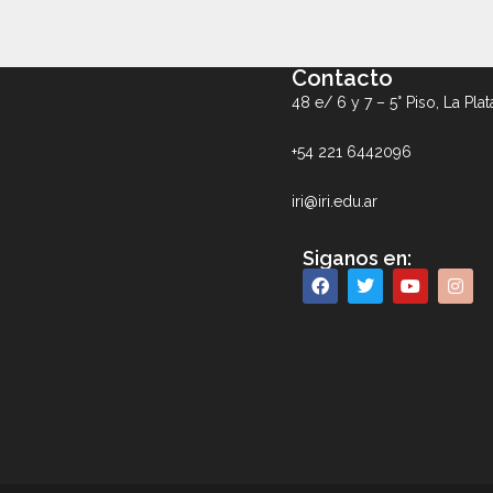
Contacto
48 e/ 6 y 7 – 5° Piso, La Plat
+54 221 6442096
iri@iri.edu.ar
Siganos en: