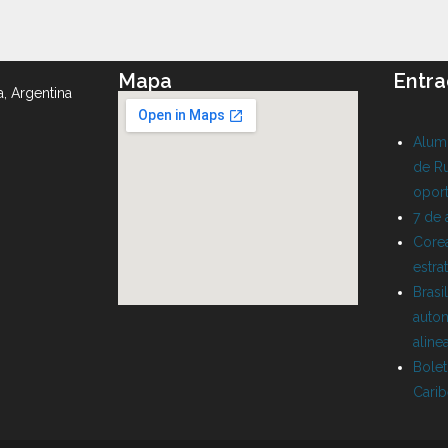
Mapa
Entra
a, Argentina
Alumn
de Ru
oport
7 de
Corea
estra
Brasi
auton
aline
Bolet
Cari