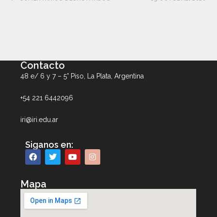
Contacto
48 e/ 6 y 7 – 5° Piso, La Plata, Argentina
+54 221 6442096
iri@iri.edu.ar
Siganos en:
Mapa