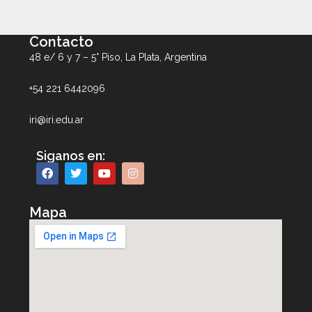
Contacto
48 e/ 6 y 7 – 5° Piso, La Plata, Argentina
+54 221 6442096
iri@iri.edu.ar
Siganos en:
Mapa