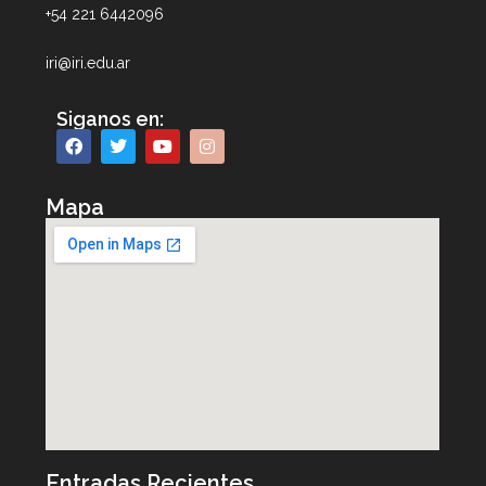
+54 221 6442096
iri@iri.edu.ar
Siganos en:
Mapa
Entradas Recientes