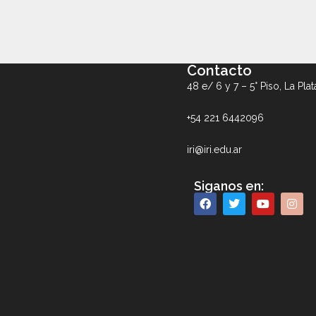
Contacto
48 e/ 6 y 7 – 5° Piso, La Plat
+54 221 6442096
iri@iri.edu.ar
Siganos en: