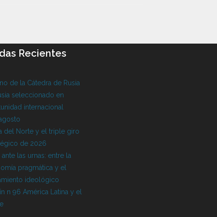
das Recientes
o de la Cátedra de Rusia
sia seleccionado en
unidad internacional
 agosto
 del Norte y el triple giro
tégico de 2026
l ante las urnas: entre la
omía pragmática y el
amiento ideológico
ín n 96 América Latina y el
be