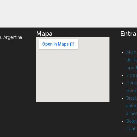
Mapa
Entra
a, Argentina
Alumn
de Ru
oport
7 de
Corea
estra
Brasi
auton
aline
Bolet
Cari