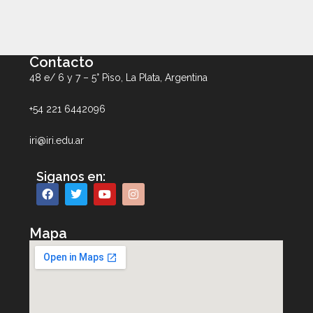
Contacto
48 e/ 6 y 7 – 5° Piso, La Plata, Argentina
+54 221 6442096
iri@iri.edu.ar
Siganos en:
Mapa