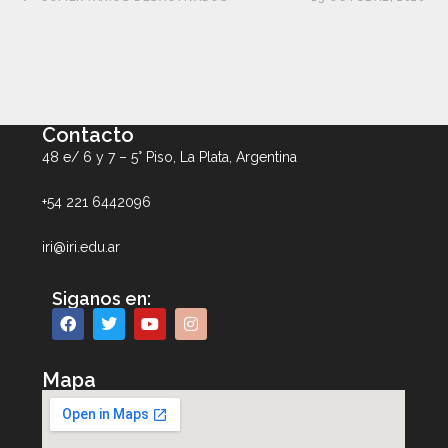
Contacto
48 e/ 6 y 7 – 5° Piso, La Plata, Argentina
+54 221 6442096
iri@iri.edu.ar
Siganos en:
Mapa