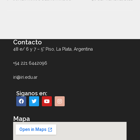
Contacto
48 e/ 6 y 7 – 5° Piso, La Plata, Argentina
+54 221 6442096
iri@iri.edu.ar
Siganos en:
Mapa