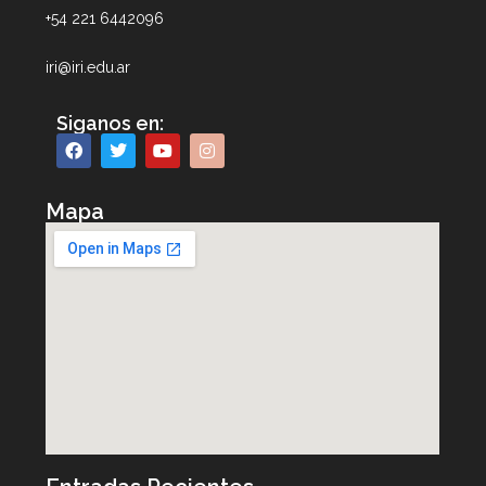
+54 221 6442096
iri@iri.edu.ar
Siganos en:
Mapa