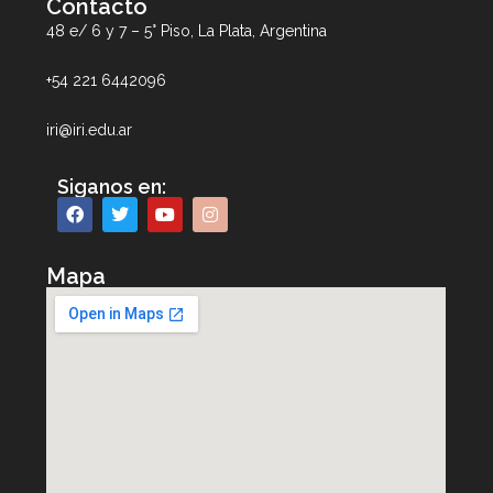
Contacto
48 e/ 6 y 7 – 5° Piso, La Plata, Argentina
+54 221 6442096
iri@iri.edu.ar
Siganos en:
Mapa